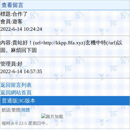
查看留言
標題:合作了
會員:遊客
2022-6-14 10:24:24
內容:貴站好！(url=http://kkpp.8fa.xyz) 玄機中特(/url)以
固。麻煩回下固
管理員:好
2022-6-14 14:57:35
返回留言列表
返回網站首頁
普通版
|3G版本
默認:繁體|
簡體
報時:8-9 22:5 星期日